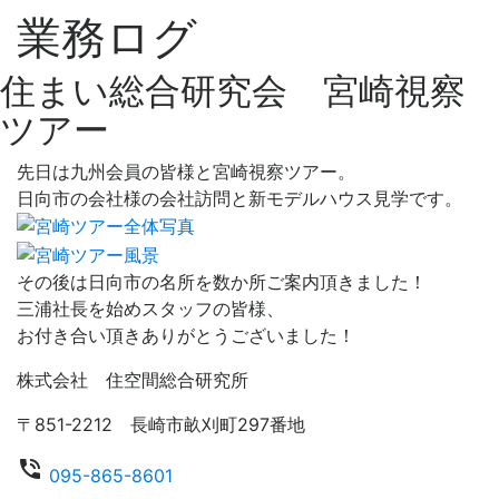
業務ログ
住まい総合研究会 宮崎視察
ツアー
先日は九州会員の皆様と宮崎視察ツアー。
日向市の会社様の会社訪問と新モデルハウス見学です。
その後は日向市の名所を数か所ご案内頂きました！
三浦社長を始めスタッフの皆様、
お付き合い頂きありがとうございました！
株式会社 住空間総合研究所
〒851-2212 長崎市畝刈町297番地
phone_in_talk
095-865-8601