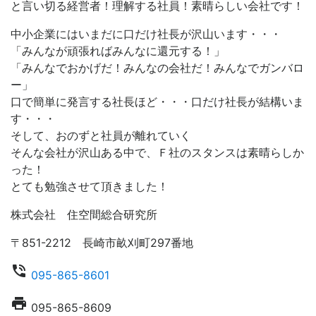
と言い切る経営者！理解する社員！素晴らしい会社です！
中小企業にはいまだに口だけ社長が沢山います・・・
「みんなが頑張ればみんなに還元する！」
「みんなでおかげだ！みんなの会社だ！みんなでガンバロ
ー」
口で簡単に発言する社長ほど・・・口だけ社長が結構いま
す・・・
そして、おのずと社員が離れていく
そんな会社が沢山ある中で、Ｆ社のスタンスは素晴らしか
った！
とても勉強させて頂きました！
株式会社 住空間総合研究所
〒851-2212 長崎市畝刈町297番地
phone_in_talk
095-865-8601
local_printshop
095-865-8609