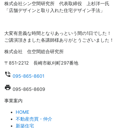
株式会社シン空間研究所 代表取締役 上杉洋一氏
「店舗デザインと取り入れた住宅デザイン手法」
大変有意義な時間となりあっという間の1日でした！
ご講演頂きました各講師様ありがとうございました！
株式会社 住空間総合研究所
〒851-2212 長崎市畝刈町297番地
phone_in_talk
095-865-8601
local_printshop
095-865-8609
事業案内
HOME
不動産売買・仲介
新築住宅