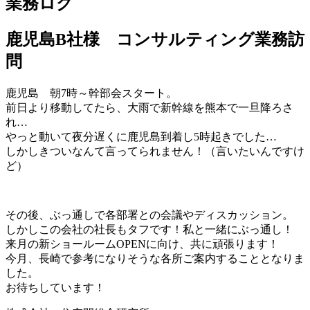
業務ログ
鹿児島B社様 コンサルティング業務訪
問
鹿児島 朝7時～幹部会スタート。
前日より移動してたら、大雨で新幹線を熊本で一旦降ろさ
れ…
やっと動いて夜分遅くに鹿児島到着し5時起きでした…
しかしきついなんて言ってられません！（言いたいんですけ
ど）
その後、ぶっ通しで各部署との会議やディスカッション。
しかしこの会社の社長もタフです！私と一緒にぶっ通し！
来月の新ショールームOPENに向け、共に頑張ります！
今月、長崎で参考になりそうな各所ご案内することとなりま
した。
お待ちしています！