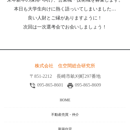
本日も大学生向けに熱く語っいてしまいました…
良い人財とご縁がありますように！
次回は一次選考会でお会いしましょう！
株式会社 住空間総合研究所
〒851-2212 長崎市畝刈町297番地
phone_in_talk
local_printshop
095-865-8601
095-865-8609
HOME
不動産売買・仲介
新築住宅