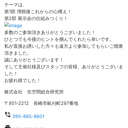
テーマは、
第1部 増税後これからの心構え！
第2部 展示会の仕組みつくり！
多数のご参加頂きありがとうございました！
ひとつでも今後のヒントを掴んでくれたら幸いです。
私が直接お誘いした方々も遠方より参加してもらいご聴衆
頂きました。
誠にありがとうございます！
そして主催社様及びスタッフの皆様、ありがとうございま
した！
お疲れ様でした！
株式会社 住空間総合研究所
〒851-2212 長崎市畝刈町297番地
phone_in_talk
095-865-8601
local_printshop