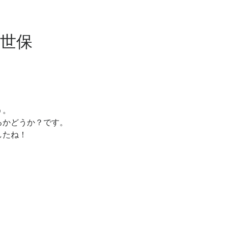
佐世保
う。
るかどうか？です。
したね！