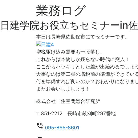
業務ログ
日建学院お役立ちセミナーin
本日は長崎県佐世保市にてセミナーです。
増税駆け込み需要も一段落し、
これからは本物しか残らない時代に突入！
ここからハッキリとした差が出始めるでしょ
大事なのは第二弾の増税前の準備ができてい
何を準備すれば良いのか？おわかりになりま
またお会いしましょう！
株式会社 住空間総合研究所
〒851-2212 長崎市畝刈町297番地
phone_in_talk
095-865-8601