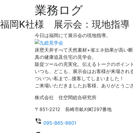
業務ログ
福岡K社様 展示会：現地指導
今日は福岡にて展示会の現地指導。
床壁天井すべて天然素材+省エネ効果が高い
真の健康追及住宅の見学会。
販促ツールの充実化、伝えるトークのポイン
いつも、どこも、展示会はお客様が来場され
ついつい私まで…接客してしまいました！
ご来場いただきましたお客様、ありがとうご
株式会社 住空間総合研究所
〒851-2212 長崎市畝刈町297番地
phone_in_talk
095-865-8601