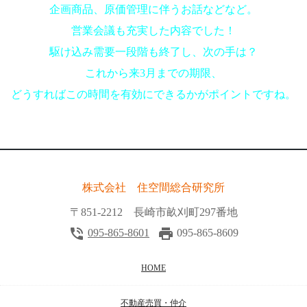
企画商品、原価管理に伴うお話などなど。
営業会議も充実した内容でした！
駆け込み需要一段階も終了し、次の手は？
これから来3月までの期限、
どうすればこの時間を有効にできるかがポイントですね。
株式会社 住空間総合研究所
〒851-2212 長崎市畝刈町297番地
phone_in_talk
local_printshop
095-865-8601
095-865-8609
HOME
不動産売買・仲介