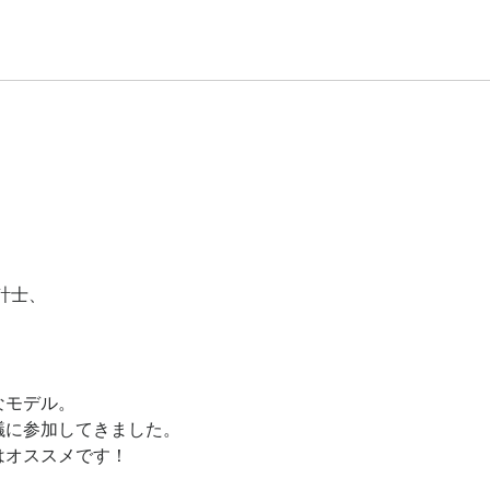
口
計士、
なモデル。
議に参加してきました。
はオススメです！